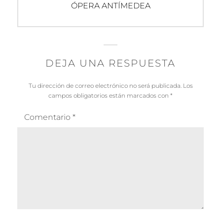
Entrada
ÓPERA ANTÍMEDEA
siguiente:
DEJA UNA RESPUESTA
Tu dirección de correo electrónico no será publicada.
Los
campos obligatorios están marcados con
*
Comentario
*