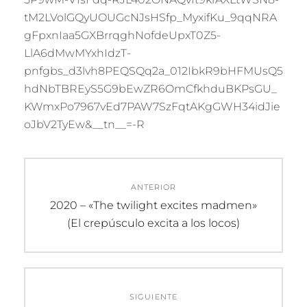
tM2LVolGQyUOUGcNJsHSfp_MyxifKu_9qqNRA
gFpxnIaa5GXBrrqghNofdeUpxT0Z5-
LlA6dMwMYxhIdzT-
pnfgbs_d3lvh8PEQSQq2a_012IbkR9bHFMUsQ5
hdNbTBREyS5G9bEwZR6OmCfkhduBKPsGU_
KWmxPo7967vEd7PAW7SzFqtAKgGWH34idJie
oJbV2TyEw&__tn__=-R
Navegación
ANTERIOR
de
Entrada
2020 – «The twilight excites madmen»
anterior:
(El crepúsculo excita a los locos)
entradas
SIGUIENTE