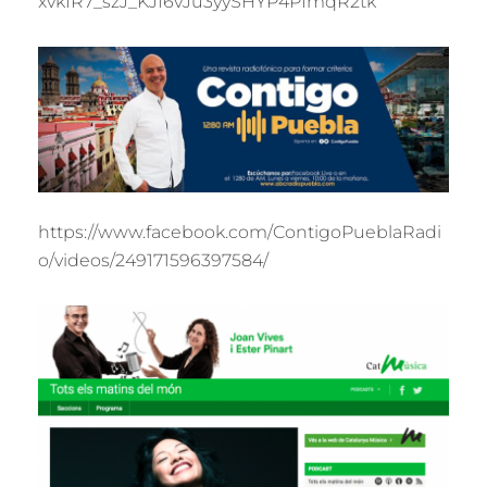
xvkIR7_szJ_KJI6vJu3yySHYP4PImqR2tk
https://www.facebook.com/ContigoPueblaRadi
o/videos/249171596397584/