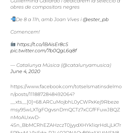
Guillermina Gallardo i dedicarem la selecció a
obres de compositors negres
De 8 a 11h, amb Joan Vives i
@ester_pb
Comencem!
https://t.co/lBAisEr8cS
pic.twitter.com/7b0QgL6q8f
— Catalunya Música (@catalunyamusica)
June 4, 2020
https://www.facebook.com/totselsmatinsdelmo
n/posts/1118872848492064?
__xts__[0]=68.ARCuMojbhL0yCWPxKej9Rbeze
msy95wLXTgFOgvsnDmQCTz7xCGfFFuwJBQZ
nMoAUxwD-
4Sn_BbMCRhEZAHzczT0jyydXHYk1iqrHdLjLK7r
5P9wM-V1sFdq-RJL402ONAQvft9krAXLtWSN8-