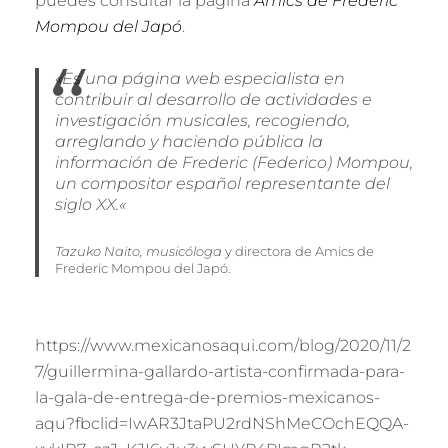
puedes consultar la página
Amics de Frederic
Mompou del Japó
.
«Es una
página web especialista en
contribuir al desarrollo de actividades e
investigación musicales, recogiendo,
arreglando y haciendo pública la
información de Frederic (Federico) Mompou,
un compositor español representante del
siglo XX.
«
Tazuko Naito, musicóloga
y directora de Amics de
Frederic Mompou del Japó.
https://www.mexicanosaqui.com/blog/2020/11/2
7/guillermina-gallardo-artista-confirmada-para-
la-gala-de-entrega-de-premios-mexicanos-
aqu?fbclid=IwAR3JtaPU2rdNShMeCOchEQQA-