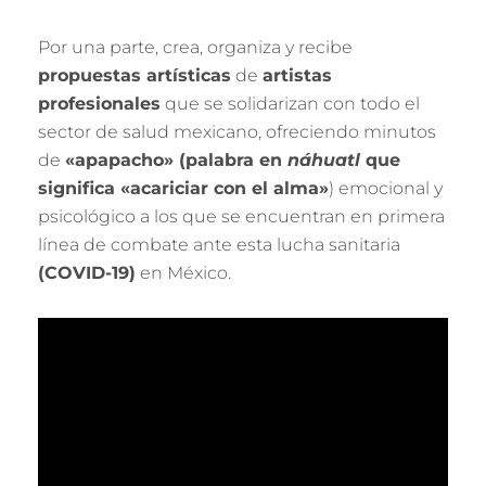
Por una parte, crea, organiza y recibe
propuestas artísticas
de
artistas
profesionales
que se solidarizan con todo el
sector de salud mexicano, ofreciendo minutos
de
«apapacho» (palabra en
náhuatl
que
significa «acariciar con el alma»
) emocional y
psicológico a los que se encuentran en primera
línea de combate ante esta lucha sanitaria
(COVID-19)
en México.