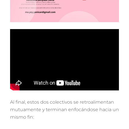
Al final, estos dos colectivos se retroalimentan
mutuamente y terminan enfocándose hacia un
mismo fin: