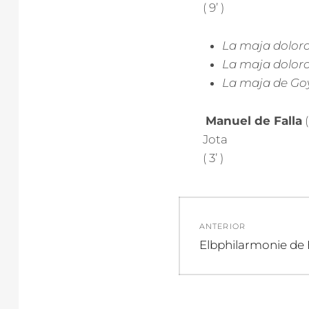
( 9’ )
La maja doloro
La maja doloro
La maja de G
Manuel de Falla
(
Jota
( 3’ )
Navegació
ANTERIOR
de
Entrada
Elbphilarmonie d
anterior:
entradas