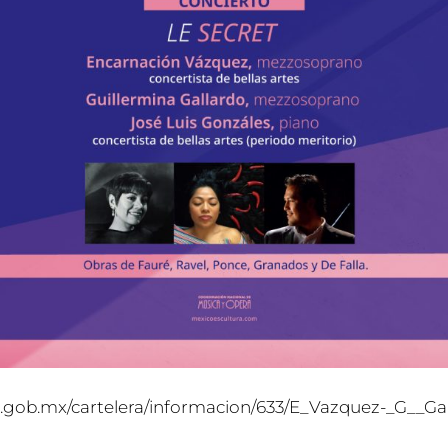
ba.gob.mx/cartelera/informacion/633/E_Vazquez-_G__Ga