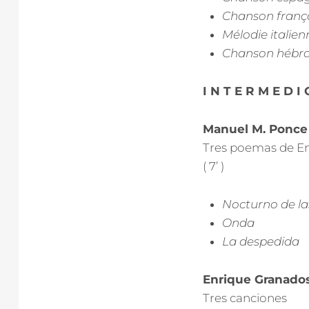
Chanson franç
Mélodie italie
Chanson hébr
I N T E R M E D I 
Manuel M. Ponce
Tres poemas de En
( 7’ )
Nocturno de la
Onda
La despedida
Enrique Granado
Tres canciones