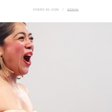
PUBLICADO
POR
ENERO 30, 2026
ADMIN
EL