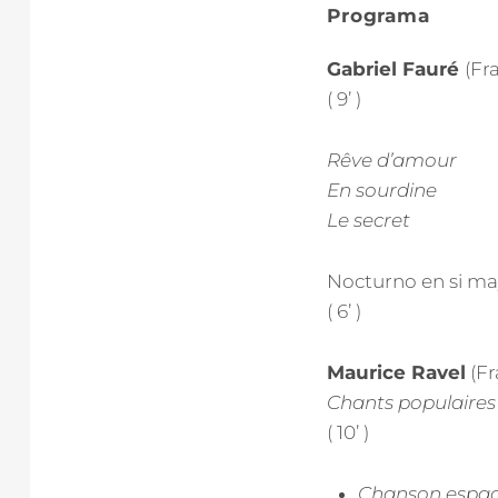
Programa
Gabriel Fauré
(Fr
( 9’ )
Rêve d’amour
En sourdine
Le secret
Nocturno en si may
( 6’ )
Maurice Ravel
(Fr
Chants populaires
( 10’ )
Chanson espa