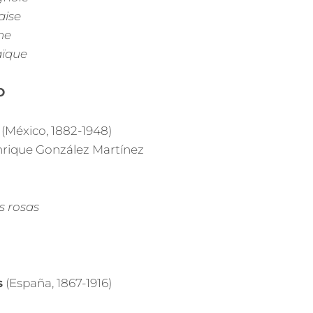
aise
nne
aïque
O
(México, 1882-1948)
rique González Martínez
s rosas
s
(España, 1867-1916)