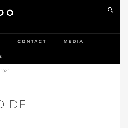
DO
BUSC
S
CONTACT
MEDIA
E
2026
D DE