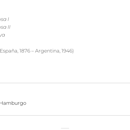
sa I
sa II
oya
España, 1876 – Argentina, 1946)
n
e Hamburgo